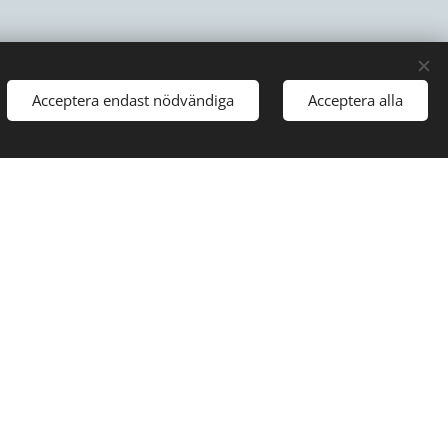
n del av svensk sjukvård.
kommer ifrån
Acceptera endast nödvändiga
Acceptera alla
pparaten är en av de största
ningarna för ett gott
ll behandlas med naprapati
Skapad med
Webnode
Cookies