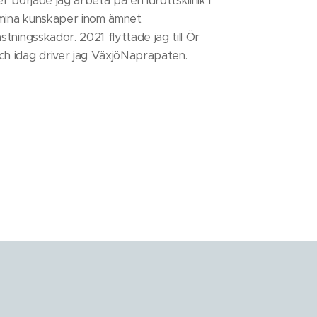
r började jag arbeta på en idrottsklinik i
mina kunskaper inom ämnet
tningsskador. 2021 flyttade jag till Ör
ch idag driver jag VäxjöNaprapaten.