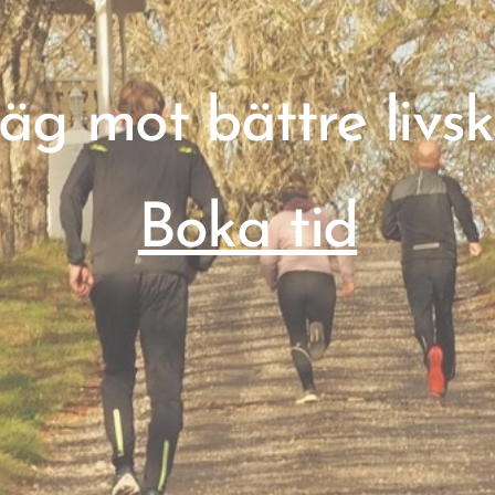
äg mot bättre livsk
Boka tid