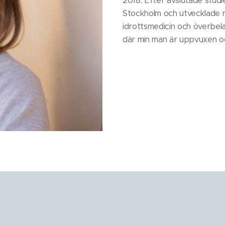
2018. Efter avslutade studie
Stockholm och utvecklade 
idrottsmedicin och överbelas
där min man är uppvuxen o