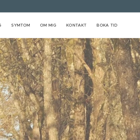
G
SYMTOM
OM MIG
KONTAKT
BOKA TID