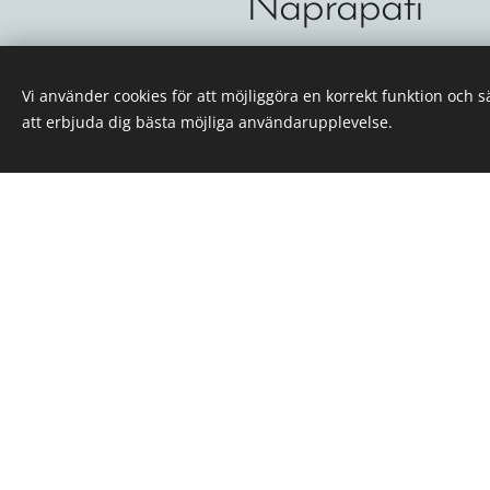
Naprapati
En naprapat tillhör en legitim
Vi använder cookies för att möjliggöra en korrekt funktion och 
Naprapater är experter på ma
att erbjuda dig bästa möjliga användarupplevelse.
rörelseapparaten, dvs. smärta
orsakerna till nedsatt livskval
tillfrisknande. Som naprapat 
eller skickas vidare till läkare 
VäxjöNaprapaten