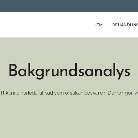
HEM
BEHANDLIN
Bakgrundsanalys
tt kunna härleda till vad som orsakar besvären. Därför gör v