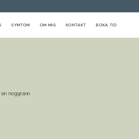
G
SYMTOM
OM MIG
KONTAKT
BOKA TID
i en noggrann