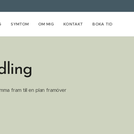
G
SYMTOM
OM MIG
KONTAKT
BOKA TID
dling
mma fram till en plan framöver